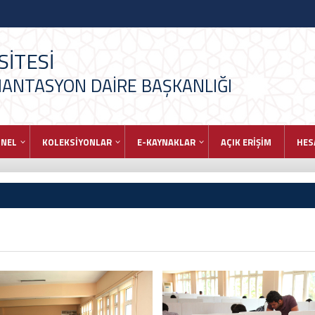
İTESİ
ANTASYON DAİRE BAŞKANLIĞI
ONEL
KOLEKSİYONLAR
E-KAYNAKLAR
AÇIK ERİŞİM
HES