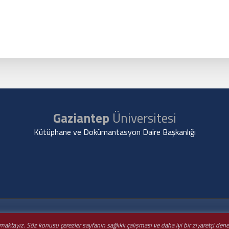
Gaziantep
Üniversitesi
Kütüphane ve Dokümantasyon Daire Başkanlığı
nmaktayız. Söz konusu çerezler sayfanın sağlıklı çalışması ve daha iyi bir ziyaretçi de