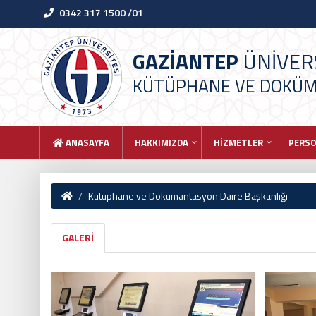
0342 317 1500 /01
GAZİANTEP
ÜNİVERS
KÜTÜPHANE VE DOKÜM
ANASAYFA
HAKKIMIZDA
HİZMETLER
PERS
Kütüphane ve Dokümantasyon Daire Başkanlığı
GALERİ