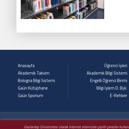
Anasayfa
Öğrenci İşleri
Akademik Takvim
Akademik Bilgi Sistemi
Bologna Bilgi Sistemi
Engelli Öğrenci Birimi
Gaün Kütüphane
Bilgi İşlem D. Bşk.
Gaün Sporium
E-Rehber
Gaziantep Üniversitesi olarak internet sitemizde çeşitli çerezler kulla