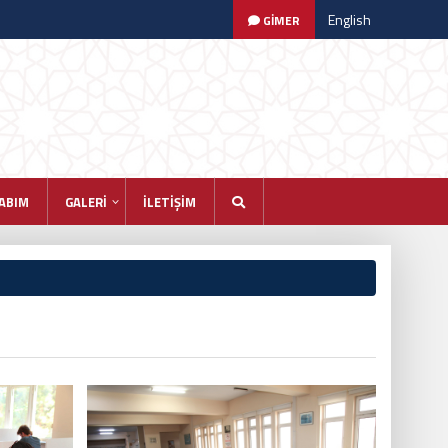
English
GİMER
ABIM
GALERİ
İLETİŞİM