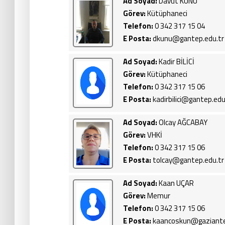
Ad Soyad:
Davut KUNU
Görev:
Kütüphaneci
Telefon:
0 342 317 15 04
E Posta:
dkunu@gantep.edu.tr
Ad Soyad:
Kadir BİLİCİ
Görev:
Kütüphaneci
Telefon:
0 342 317 15 06
E Posta:
kadirbilici@gantep.edu
Ad Soyad:
Olcay AĞCABAY
Görev:
VHKİ
Telefon:
0 342 317 15 06
E Posta:
tolcay@gantep.edu.tr
Ad Soyad:
Kaan UÇAR
Görev:
Memur
Telefon:
0 342 317 15 06
E Posta:
kaancoskun@gaziante