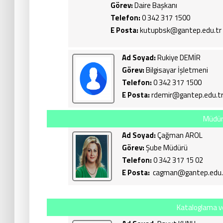
Görev:
Daire Başkanı
Telefon:
0 342 317 1500
E Posta:
kutupbsk@gantep.edu.tr
Ad Soyad:
Rukiye DEMİR
Görev:
Bilgisayar İşletmeni
Telefon:
0 342 317 1500
E Posta:
rdemir@gantep.edu.t
Müdür
Ad Soyad:
Çağman AROL
Görev:
Şube Müdürü
Telefon:
0 342 317 15 02
E Posta:
cagman@gantep.edu.
Kataloglama v