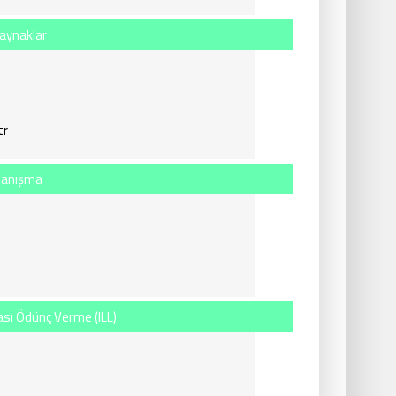
Kaynaklar
tr
Danışma
ası Ödünç Verme (ILL)