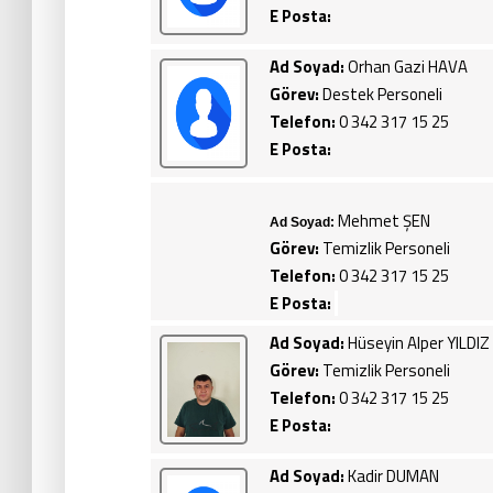
E Posta:
Ad Soyad:
Orhan Gazi HAVA
Görev:
Destek Personeli
Telefon:
0 342 317 15 25
E Posta:
Mehmet ŞEN
Ad Soyad:
Görev:
Temizlik Personeli
Telefon:
0 342 317 15 25
E Posta:
Ad Soyad:
Hüseyin Alper YILDIZ
Görev:
Temizlik Personeli
Telefon:
0 342 317 15 25
E Posta:
Ad Soyad:
Kadir DUMAN