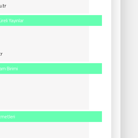
.tr
üreli Yayınlar
tr
am Birimi
izmetleri