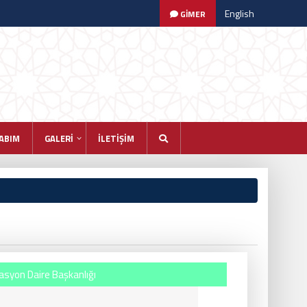
English
GİMER
ABIM
GALERİ
İLETİŞİM
yon Daire Başkanlığı