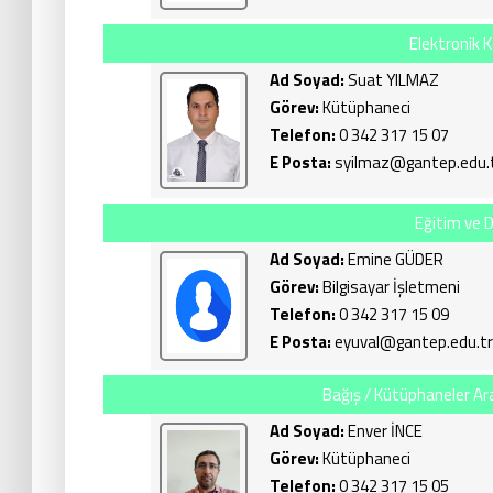
Elektronik 
Ad Soyad:
Suat YILMAZ
Görev:
Kütüphaneci
Telefon:
0 342 317 15 07
E Posta:
syilmaz@gantep.edu.
Eğitim ve 
Ad Soyad:
Emine GÜDER
Görev:
Bilgisayar İşletmeni
Telefon:
0 342 317 15 09
E Posta:
eyuval@gantep.edu.tr
Bağış / Kütüphaneler Ar
Ad Soyad:
Enver İNCE
Görev:
Kütüphaneci
Telefon:
0 342 317 15 05