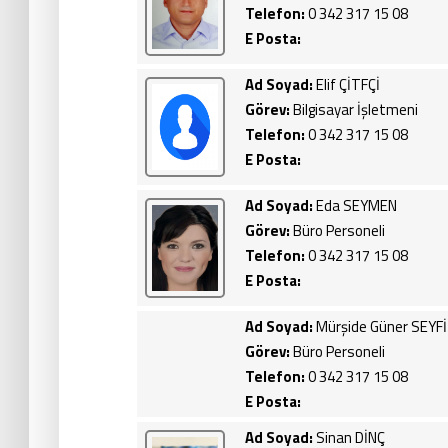
Telefon:
0 342 317 15 08
E Posta:
Ad Soyad:
Elif ÇİTFÇİ
Görev:
Bilgisayar İşletmeni
Telefon:
0 342 317 15 08
E Posta:
Ad Soyad:
Eda SEYMEN
Görev:
Büro Personeli
Telefon:
0 342 317 15 08
E Posta:
Ad Soyad:
Mürşide Güner SEYFİ
Görev:
Büro Personeli
Telefon:
0 342 317 15 08
E Posta:
Ad Soyad:
Sinan DİNÇ