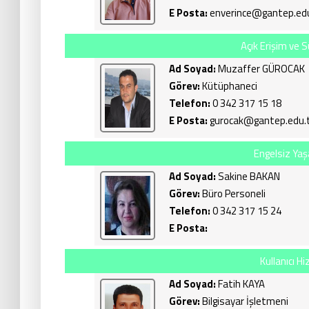
E Posta:
enverince@gantep.edu
Açık Erişim ve S
Ad Soyad:
Muzaffer GÜROCAK
Görev:
Kütüphaneci
Telefon:
0 342 317 15 18
E Posta:
gurocak@gantep.edu.
Engelsiz Yaş
Ad Soyad:
Sakine BAKAN
Görev:
Büro Personeli
Telefon:
0 342 317 15 24
E Posta:
Kullanıcı H
Ad Soyad:
Fatih KAYA
Görev:
Bilgisayar İşletmeni