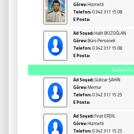
Görev:
Hizmetli
Telefon:
0 342 317 15 08
E Posta:
Ad Soyad:
Halit BOZOĞLAN
Görev:
Büro Personeli
Telefon:
0 342 317 15 08
E Posta:
Destek Pers
Ad Soyad:
Gülizar ŞAHİN
Görev:
Memur
Telefon:
0 342 317 15 25
E Posta:
Ad Soyad:
Fırat ERDİL
Görev:
Hizmetli
Telefon:
0 342 317 15 25