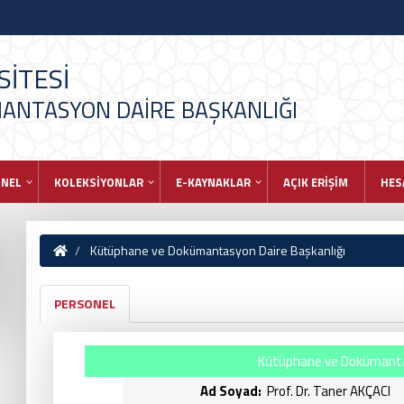
İTESİ
ANTASYON DAİRE BAŞKANLIĞI
ONEL
KOLEKSİYONLAR
E-KAYNAKLAR
AÇIK ERİŞİM
HES
Kütüphane ve Dokümantasyon Daire Başkanlığı
PERSONEL
Kütüphane ve Dokümantas
Ad Soyad:
Prof. Dr. Taner AKÇACI